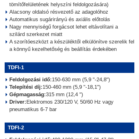
tömítőfelületének helyszíni feldolgozására)
Alacsony oldalsó résvezető az adagolóhoz
Automatikus sugárirányú és axiális előtolás
Nagy mennyiségű forgácsot lehet eltávolítani a
szilárd szerkezet miatt
A szorítóeszközt a készüléktől elkülönítve szerelik fel
a könnyű kezelhetőség és beállítás érdekében
TDFI-1
Feldolgozási idő:
150-630 mm (5,9 "-24,8")
Telepítési díj:
150-460 mm (5,9 "-18,1")
Gépmagasság:
315 mm (12,4 ")
Driver:
Elektromos 230/120 V, 50/60 Hz vagy
pneumatikus 6-7 bar
TDFI-2