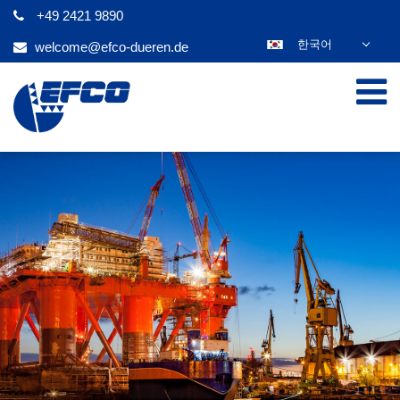
+49 2421 9890
한국어
welcome@efco-dueren.de
DEUTSCH
ENGLISH
ESPAÑOL
POLSKI
FRANÇAIS
ITALIANO
عربي
日本語
ČEŠTINA
PORTUGUÊS
РУССКИЙ
TÜRKÇE
MAGYAR