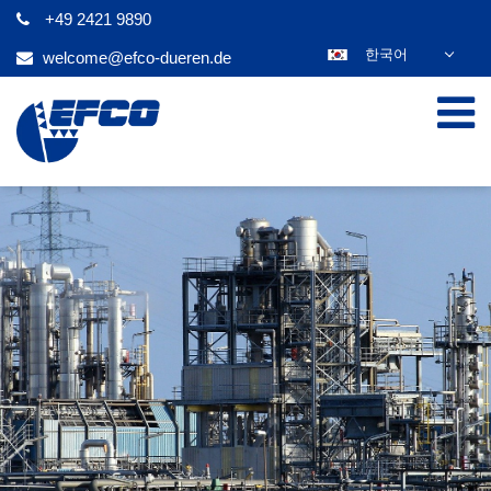
+49 2421 9890
한국어
welcome@efco-dueren.de
DEUTSCH
ENGLISH
ESPAÑOL
POLSKI
FRANÇAIS
ITALIANO
عربي
日本語
ČEŠTINA
PORTUGUÊS
РУССКИЙ
TÜRKÇE
MAGYAR