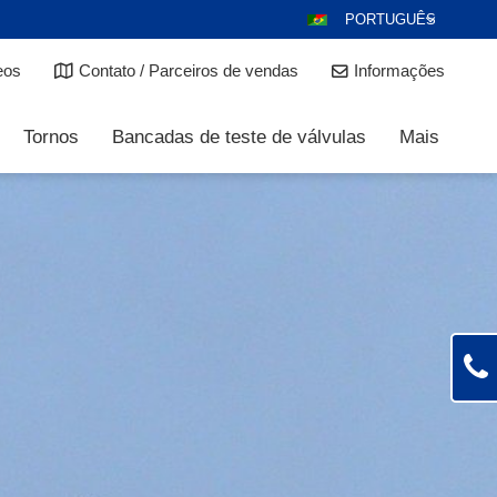
PORTUGUÊS
DEUTSCH
eos
Contato / Parceiros de vendas
Informações
ENGLISH
ESPAÑOL
Tornos
Bancadas de teste de válvulas
Mais
POLSKI
FRANÇAIS
ITALIANO
عربي
한국어
日本語
ČEŠTINA
РУССКИЙ
TÜRKÇE
MAGYAR
NEDERLANDS