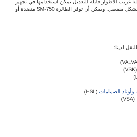
ور الدوران الخاص بالماكينة من طراز SM-750 بعجلة غريب الأطوار قابلة للتعديل يمكن استخدامها في تجهيز
صمامات الأمان. يتم تشغيل حركات غريب الأطوار والطحن بشكل منفصل. ويمكن أن توفر الطائرة SM-750 منضدة أو
لنقل لدينا:
(V
 وأوتاد الصمامات
(HSL)
(VSA)