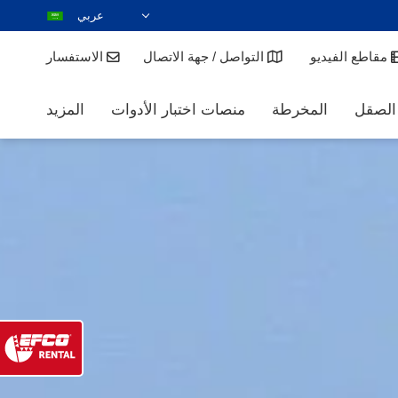
عربي
DEUTSCH
مقاطع الفيديو
التواصل / جهة الاتصال
الاستفسار
ENGLISH
ESPAÑOL
 الصقل
المخرطة
منصات اختبار الأدوات
المزيد
POLSKI
FRANÇAIS
ITALIANO
한국어
日本語
ČEŠTINA
PORTUGUÊS
РУССКИЙ
TÜRKÇE
MAGYAR
NEDERLANDS