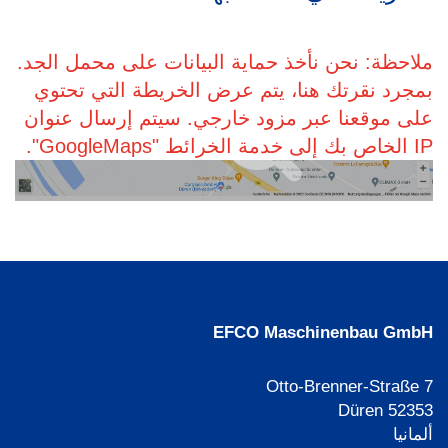
ملاحظة: نحن نأخذ حماية البيانات على محمل الجد.
بمجرد نقرتك هنا، يتم عرض الخريطة التي تحتوي
على موقعنا عبر مزود خارجي. سيتم إرسال عنوان
IP الخاص بك إلى خدمة الخرائط "GoogleMaps".
EFCO Maschinenbau GmbH
Otto-Brenner-Straße 7
52353 Düren
ألمانيا