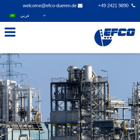
welcome@efco-dueren.de
+49 2421 9890
عربي
DEUTSCH
ENGLISH
ESPAÑOL
POLSKI
FRANÇAIS
ITALIANO
한국어
日本語
ČEŠTINA
PORTUGUÊS
РУССКИЙ
TÜRKÇE
MAGYAR