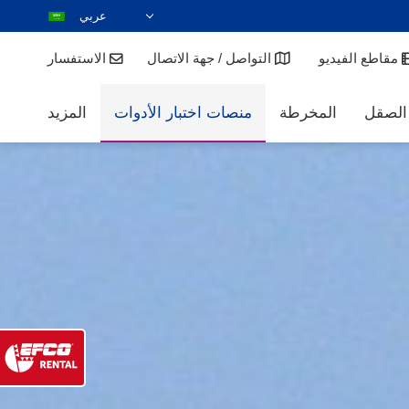
عربي
DEUTSCH
مقاطع الفيديو
التواصل / جهة الاتصال
الاستفسار
ENGLISH
ESPAÑOL
 الصقل
المخرطة
منصات اختبار الأدوات
المزيد
POLSKI
FRANÇAIS
ITALIANO
한국어
日本語
ČEŠTINA
PORTUGUÊS
РУССКИЙ
TÜRKÇE
MAGYAR
NEDERLANDS