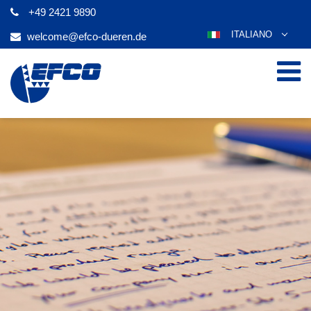
+49 2421 9890
ITALIANO
welcome@efco-dueren.de
DEUTSCH
ENGLISH
ESPAÑOL
POLSKI
FRANÇAIS
عربي
한국어
日本語
ČEŠTINA
PORTUGUÊS
РУССКИЙ
TÜRKÇE
MAGYAR