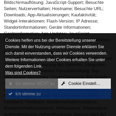
Bildschirmauflösung; JavaScript-Support; Besuchte
Seiten; Nutzerverhalten; Hostname; Besuchte URL;
Downloads; App-Aktualisierungen; Kaufaktivität;
Widget-Interaktionen; Flash-Version; IP Adresse;
Standortinformationen; Geräte Informationen;
Geräteinformation; App-Updates; JavaScript-
Unterstützung; Kaufaktivitäten; Browser Informationen;
Cookies helfen uns bei der Bereitstellung unserer
Dienste. Mit der Nutzung unserer Dienste erklären Sie
Zweck der Datenerhebung
sich damit einverstanden, dass wir Cookies verwenden.
Werbung; Analyse; Inhalte ausliefern; Bereitstellung von
Weitere Informationen über Cookies erhalten Sie unter
Schriftarten; Verbesserung des Dienstes; Integration
dem folgenden Link.
von Facebook-Funktionen; Personalisierung; Tag-
Was sind Cookies?
Verwaltung; Bezahlung; Cloud Computing; Bot-Schutz;
Bot-Schutz; Conversion Tracking; Conversion Tracking;
Ich stimme NICHT zu
Cookie Einstellungen
Online Audio-Verteilung; Online Audio-Verteilung;
Ich stimme zu
Nutzung eines Chatbots; Nutzung eines Chatbots;
Feedback; Feedback; Kundenverhaltensanalyse;
Kundenverhaltensanalyse; Webanalyse; Webanalyse;
Authentifizierung; Authentifizierung; Zwecke nach Art.