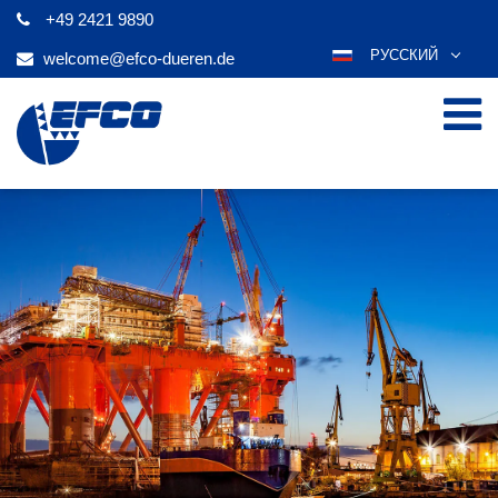
+49 2421 9890
РУССКИЙ
welcome@efco-dueren.de
DEUTSCH
ENGLISH
ESPAÑOL
POLSKI
FRANÇAIS
ITALIANO
عربي
한국어
日本語
ČEŠTINA
PORTUGUÊS
TÜRKÇE
MAGYAR