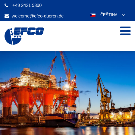
+49 2421 9890
ČEŠTINA
welcome@efco-dueren.de
DEUTSCH
ENGLISH
ESPAÑOL
POLSKI
FRANÇAIS
ITALIANO
عربي
한국어
日本語
PORTUGUÊS
РУССКИЙ
TÜRKÇE
MAGYAR