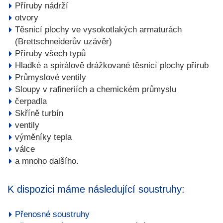
Příruby nádrží
otvory
Těsnicí plochy ve vysokotlakých armaturách
(Brettschneiderův uzávěr)
Příruby všech typů
Hladké a spirálově drážkované těsnicí plochy přírub
Průmyslové ventily
Sloupy v rafineriích a chemickém průmyslu
čerpadla
Skříně turbín
ventily
výměníky tepla
válce
a mnoho dalšího.
K dispozici máme následující soustruhy:
Přenosné soustruhy