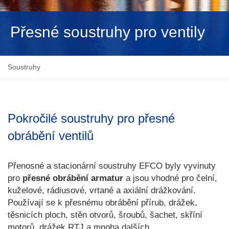
NEDERLANDS
Přesné soustruhy pro ventily
Soustruhy
Pokročilé soustruhy pro přesné
obrábění ventilů
Přenosné a stacionární soustruhy EFCO byly vyvinuty
pro
přesné obrábění armatur
a jsou vhodné pro čelní,
kuželové, rádiusové, vrtané a axiální drážkování.
Používají se k přesnému obrábění přírub, drážek,
těsnicích ploch, stěn otvorů, šroubů, šachet, skříní
motorů, drážek RTJ a mnoha dalších.