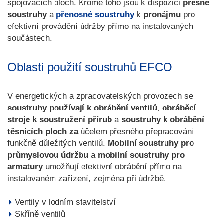
spojovacích ploch. Kromě toho jsou k dispozici
přesné
soustruhy
a
přenosné soustruhy
k
pronájmu
pro
efektivní provádění údržby přímo na instalovaných
součástech.
Oblasti použití soustruhů EFCO
V energetických a zpracovatelských provozech se
soustruhy používají k obrábění ventilů
,
obráběcí
stroje k soustružení přírub
a
soustruhy k obrábění
těsnicích ploch za
účelem přesného přepracování
funkčně důležitých ventilů.
Mobilní soustruhy pro
průmyslovou údržbu
a
mobilní soustruhy pro
armatury
umožňují efektivní obrábění přímo na
instalovaném zařízení, zejména při údržbě.
Ventily v lodním stavitelství
Skříně ventilů