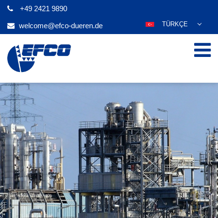
+49 2421 9890
TÜRKÇE
welcome@efco-dueren.de
DEUTSCH
ENGLISH
ESPAÑOL
POLSKI
FRANÇAIS
ITALIANO
عربي
한국어
日本語
ČEŠTINA
PORTUGUÊS
РУССКИЙ
MAGYAR