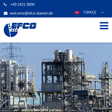
+49 2421 9890
TÜRKÇE
welcome@efco-dueren.de
DEUTSCH
ENGLISH
ESPAÑOL
POLSKI
FRANÇAIS
ITALIANO
عربي
한국어
日本語
ČEŠTINA
PORTUGUÊS
РУССКИЙ
MAGYAR