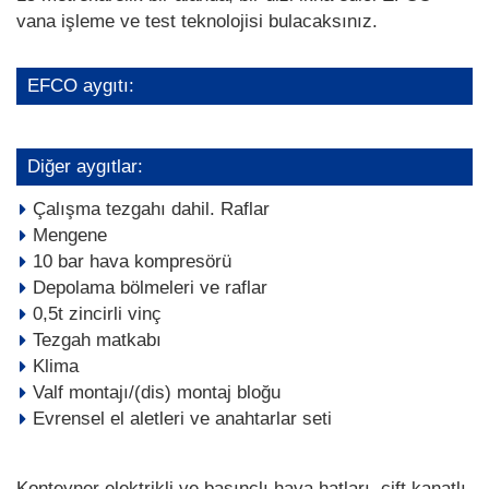
vana işleme ve test teknolojisi bulacaksınız.
EFCO aygıtı:
Diğer aygıtlar:
Çalışma tezgahı dahil. Raflar
Mengene
10 bar hava kompresörü
Depolama bölmeleri ve raflar
0,5t zincirli vinç
Tezgah matkabı
Klima
Valf montajı/(dis) montaj bloğu
Evrensel el aletleri ve anahtarlar seti
Konteyner elektrikli ve basınçlı hava hatları, çift kanatlı