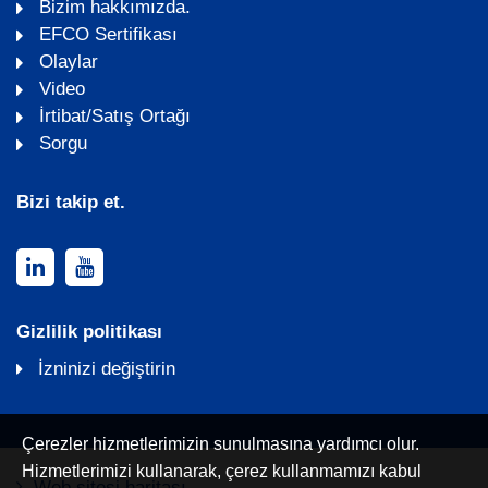
Bizim hakkımızda.
EFCO Sertifikası
Olaylar
Video
İrtibat/Satış Ortağı
Sorgu
Bizi takip et.
Gizlilik politikası
İzninizi değiştirin
Çerezler hizmetlerimizin sunulmasına yardımcı olur.
Hizmetlerimizi kullanarak, çerez kullanmamızı kabul
Web sitesi haritası