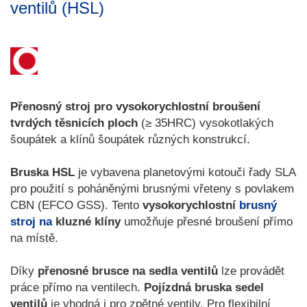
ventilů (HSL)
Přenosný stroj pro vysokorychlostní broušení
tvrdých těsnicích ploch
(≥ 35HRC) vysokotlakých
šoupátek a klínů šoupátek různých konstrukcí.
Bruska HSL
je vybavena planetovými kotouči řady SLA
pro použití s poháněnými brusnými vřeteny s povlakem
CBN (EFCO GSS). Tento
vysokorychlostní
brusný
stroj na
kluzné klíny
umožňuje přesné broušení přímo
na místě.
Díky
přenosné brusce na sedla ventilů
lze provádět
práce přímo na ventilech.
Pojízdná bruska sedel
ventilů
je vhodná i pro zpětné ventily. Pro flexibilní