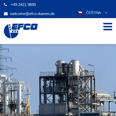
+49 2421 9890
ČEŠTINA
welcome@efco-dueren.de
DEUTSCH
ENGLISH
ESPAÑOL
POLSKI
FRANÇAIS
ITALIANO
عربي
한국어
日本語
PORTUGUÊS
РУССКИЙ
TÜRKÇE
MAGYAR