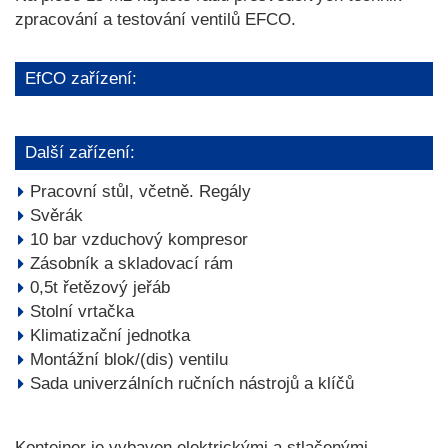
zpracování a testování ventilů EFCO.
EfCO zařízení:
Další zařízení:
Pracovní stůl, včetně. Regály
Svěrák
10 bar vzduchový kompresor
Zásobník a skladovací rám
0,5t řetězový jeřáb
Stolní vrtačka
Klimatizační jednotka
Montážní blok/(dis) ventilu
Sada univerzálních ručních nástrojů a klíčů
Kontejner je vybaven elektrickými a stlačenými