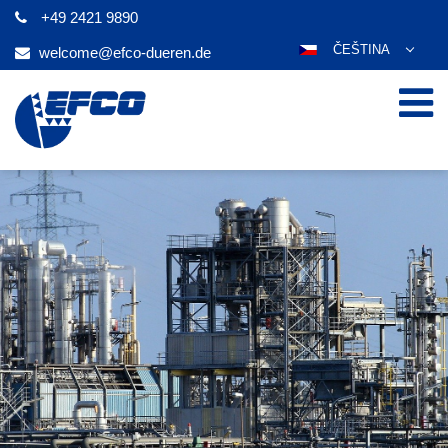
+49 2421 9890
ČEŠTINA
welcome@efco-dueren.de
DEUTSCH
ENGLISH
ESPAÑOL
POLSKI
FRANÇAIS
ITALIANO
عربي
한국어
日本語
PORTUGUÊS
РУССКИЙ
TÜRKÇE
MAGYAR