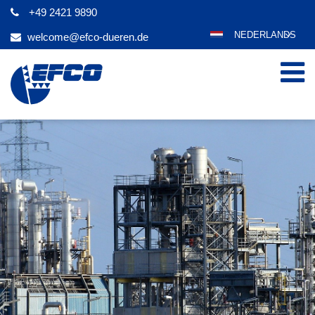
+49 2421 9890
NEDERLANDS
welcome@efco-dueren.de
DEUTSCH
ENGLISH
ESPAÑOL
POLSKI
FRANÇAIS
ITALIANO
عربي
한국어
日本語
ČEŠTINA
PORTUGUÊS
РУССКИЙ
TÜRKÇE