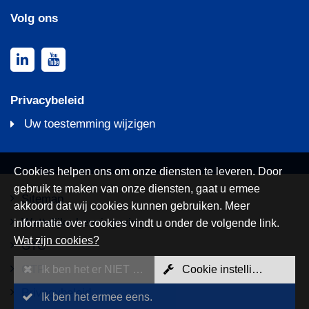
Volg ons
Privacybeleid
Uw toestemming wijzigen
Cookies helpen ons om onze diensten te leveren. Door
gebruik te maken van onze diensten, gaat u ermee
Sitemap
akkoord dat wij cookies kunnen gebruiken. Meer
Wettelijke kennisgeving
informatie over cookies vindt u onder de volgende link.
Wat zijn cookies?
GTC
GTP
Ik ben het er NIET mee eens
Cookie instellingen
Privacybeleid
Ik ben het ermee eens.