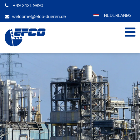
+49 2421 9890
NEDERLANDS
welcome@efco-dueren.de
DEUTSCH
ENGLISH
ESPAÑOL
POLSKI
FRANÇAIS
ITALIANO
عربي
한국어
日本語
ČEŠTINA
PORTUGUÊS
РУССКИЙ
TÜRKÇE