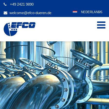
+49 2421 9890
NEDERLANDS
welcome@efco-dueren.de
DEUTSCH
ENGLISH
ESPAÑOL
POLSKI
FRANÇAIS
ITALIANO
عربي
한국어
日本語
ČEŠTINA
PORTUGUÊS
РУССКИЙ
TÜRKÇE