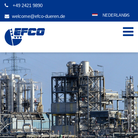
+49 2421 9890
NEDERLANDS
welcome@efco-dueren.de
DEUTSCH
ENGLISH
ESPAÑOL
POLSKI
FRANÇAIS
ITALIANO
عربي
한국어
日本語
ČEŠTINA
PORTUGUÊS
РУССКИЙ
TÜRKÇE