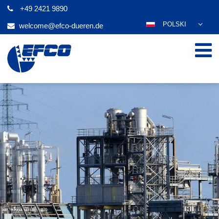
+49 2421 9890
POLSKI
welcome@efco-dueren.de
DEUTSCH
ENGLISH
ESPAÑOL
FRANÇAIS
ITALIANO
عربي
한국어
日本語
ČEŠTINA
PORTUGUÊS
РУССКИЙ
TÜRKÇE
MAGYAR