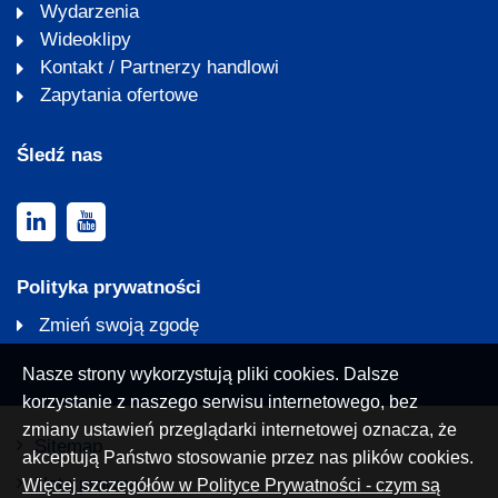
Wydarzenia
Wideoklipy
Kontakt / Partnerzy handlowi
Zapytania ofertowe
Śledź nas
Polityka prywatności
Zmień swoją zgodę
Nasze strony wykorzystują pliki cookies. Dalsze
korzystanie z naszego serwisu internetowego, bez
zmiany ustawień przeglądarki internetowej oznacza, że
Sitemap
akceptują Państwo stosowanie przez nas plików cookies.
Nota prawna
Więcej szczegółów w Polityce Prywatności - czym są