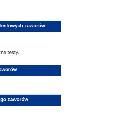
 testowych zaworów
ne testy.
zaworów
wego zaworów