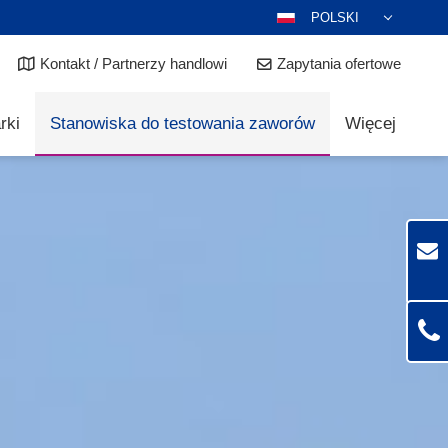
POLSKI
DEUTSCH
Kontakt / Partnerzy handlowi
Zapytania ofertowe
ENGLISH
ESPAÑOL
rki
Stanowiska do testowania zaworów
Więcej
FRANÇAIS
ITALIANO
عربي
한국어
日本語
ČEŠTINA
PORTUGUÊS
РУССКИЙ
TÜRKÇE
MAGYAR
NEDERLANDS