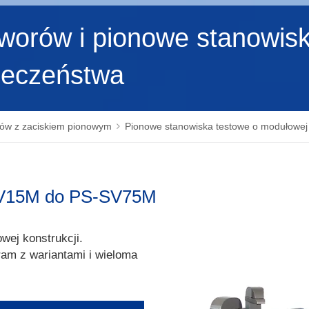
worów i pionowe stanowis
ieczeństwa
rów z zaciskiem pionowym
Pionowe stanowiska testowe o modułowej
SV15M do PS-SV75M
ej konstrukcji.
am z wariantami i wieloma