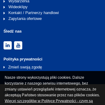
Wydarzenia
Wideoklipy
Kontakt / Partnerzy handlowi
Zapytania ofertowe
Śledź nas
Polityka prywatności
Zmień swoją zgodę
Nasze strony wykorzystują pliki cookies. Dalsze
korzystanie z naszego serwisu internetowego, bez
zmiany ustawień przeglądarki internetowej oznacza, że
Sitemap
akceptują Państwo stosowanie przez nas plików cookies.
Nota prawna
Więcej szczegółów w Polityce Prywatności - czym są