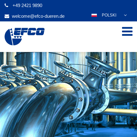
+49 2421 9890
POLSKI
welcome@efco-dueren.de
DEUTSCH
ENGLISH
ESPAÑOL
FRANÇAIS
ITALIANO
عربي
한국어
日本語
ČEŠTINA
PORTUGUÊS
РУССКИЙ
TÜRKÇE
MAGYAR