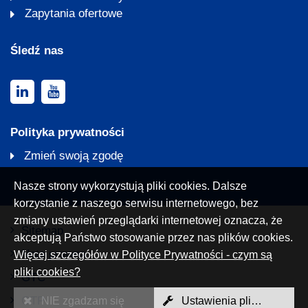
Zapytania ofertowe
Śledź nas
Polityka prywatności
Zmień swoją zgodę
Nasze strony wykorzystują pliki cookies. Dalsze
korzystanie z naszego serwisu internetowego, bez
zmiany ustawień przeglądarki internetowej oznacza, że
Sitemap
akceptują Państwo stosowanie przez nas plików cookies.
Nota prawna
Więcej szczegółów w Polityce Prywatności - czym są
pliki cookies?
GTC
GTP
NIE zgadzam się
Ustawienia plików Cookies