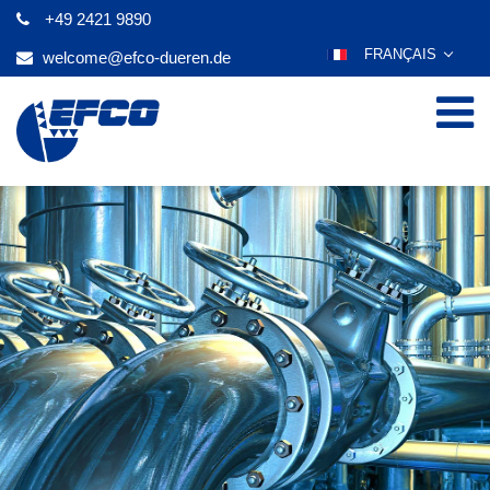
+49 2421 9890
FRANÇAIS
welcome@efco-dueren.de
DEUTSCH
ENGLISH
ESPAÑOL
POLSKI
ITALIANO
عربي
한국어
日本語
ČEŠTINA
PORTUGUÊS
РУССКИЙ
TÜRKÇE
MAGYAR