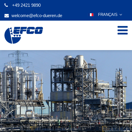
+49 2421 9890
FRANÇAIS
welcome@efco-dueren.de
DEUTSCH
ENGLISH
ESPAÑOL
POLSKI
ITALIANO
عربي
한국어
日本語
ČEŠTINA
PORTUGUÊS
РУССКИЙ
TÜRKÇE
MAGYAR