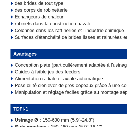
des brides de tout type
des corps de robinetterie
Echangeurs de chaleur
robinets dans la construction navale
Colonnes dans les raffineries et l'industrie chimique
Surfaces d'étanchéité de brides lisses et rainurées e
Avantages
Conception plate (particulièrement adaptée à l'usinag
Guides à faible jeu des feeders
Alimentation radiale et axiale automatique
Possibilité d'enlever de gros copeaux grâce à une co
Manipulation et réglage faciles grâce au montage sépa
TDFI-1
Usinage Ø :
150-630 mm (5,9"-24,8")
Ø de montage :
150-460 mm (5,9"-18,1")