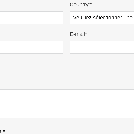
Country:*
E-mail*
n
.*