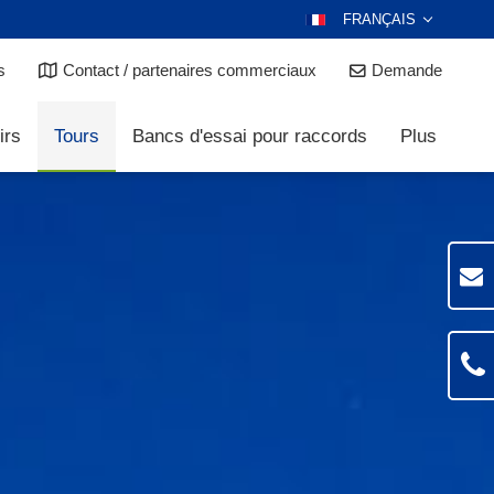
FRANÇAIS
DEUTSCH
s
Contact / partenaires commerciaux
Demande
ENGLISH
ESPAÑOL
irs
Tours
Bancs d'essai pour raccords
Plus
POLSKI
ITALIANO
عربي
한국어
日本語
ČEŠTINA
PORTUGUÊS
РУССКИЙ
TÜRKÇE
MAGYAR
NEDERLANDS