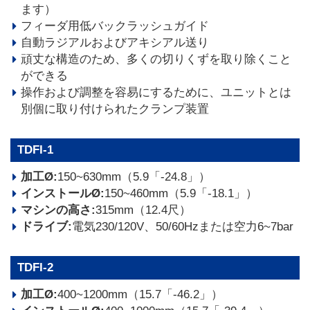
ます）
フィーダ用低バックラッシュガイド
自動ラジアルおよびアキシアル送り
頑丈な構造のため、多くの切りくずを取り除くこと
ができる
操作および調整を容易にするために、ユニットとは
別個に取り付けられたクランプ装置
TDFI-1
加工Ø:
150~630mm（5.9「-24.8」）
インストールØ:
150~460mm（5.9「-18.1」）
マシンの高さ:
315mm（12.4尺）
ドライブ:
電気230/120V、50/60Hzまたは空力6~7bar
TDFI-2
加工Ø:
400~1200mm（15.7「-46.2」）