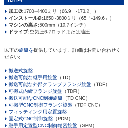
TDFI-4
加工Ø:
1700~4400ミリ（66.9「-173.2」）
インストールØ:
1650~3800ミリ（65「-149.6」）
マシンの高さ:
500mm（19.7インチ）
ドライブ:
空気圧6-7ロッドまたは油圧
以下の
旋盤を
提供しています。詳細はお問い合わせく
ださい:
搬送式旋盤
搬送可能な継手用旋盤
（TD）
搬送可能な外部クランプフランジ旋盤
（TDF）
可搬式内締フランジ旋盤
（TDFI）
搬送可能なCNC制御旋盤
（TD CNC）
可搬型CNC制御フランジ旋盤
（TDF CNC）
フィッティング用定置旋盤
固定式CNC制御旋盤
（PDM）
継手用定置型CNC制御精密旋盤
（SPM）