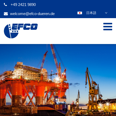
+49 2421 9890
日本語
welcome@efco-dueren.de
DEUTSCH
ENGLISH
ESPAÑOL
POLSKI
FRANÇAIS
ITALIANO
عربي
한국어
ČEŠTINA
PORTUGUÊS
РУССКИЙ
TÜRKÇE
MAGYAR