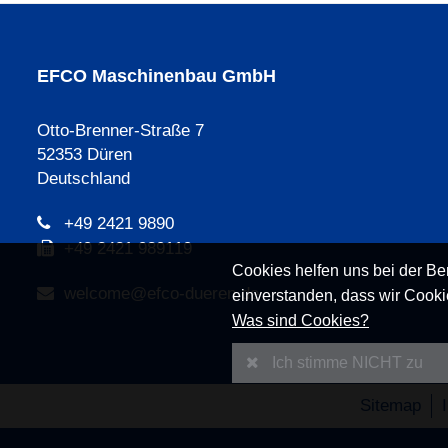
EFCO Maschinenbau GmbH
Otto-Brenner-Straße 7
52353 Düren
Deutschland
+49 2421 9890
+49 2421 989119
Cookies helfen uns bei der Ber
welcome@efco-dueren.de
einverstanden, dass wir Cooki
Was sind Cookies?
Ich stimme NICHT zu
Sitemap