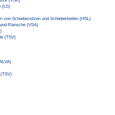
Sitze (VSK)
e (LS)
n von Schiebersitzen und Schieberkeilen (HSL)
e und Flansche (VSA)
)
ile (TSV)
VALVA)
 (TSV)