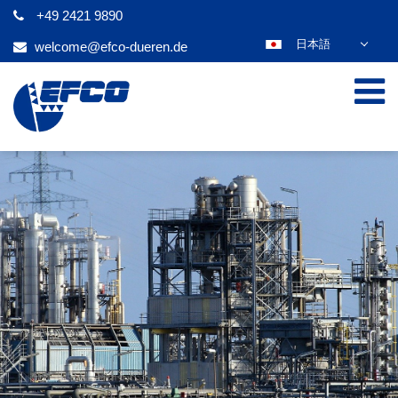
+49 2421 9890
日本語
welcome@efco-dueren.de
DEUTSCH
ENGLISH
ESPAÑOL
POLSKI
FRANÇAIS
ITALIANO
عربي
한국어
ČEŠTINA
PORTUGUÊS
РУССКИЙ
TÜRKÇE
MAGYAR