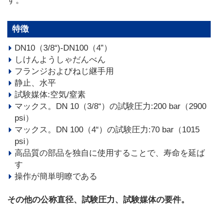
す。
特徴
DN10（3/8“)-DN100（4”）
しけんようしゃだんべん
フランジおよびねじ継手用
静止、水平
試験媒体:空気/窒素
マックス。DN 10（3/8“）の試験圧力:200 bar（2900
psi）
マックス。DN 100（4“）の試験圧力:70 bar（1015
psi）
高品質の部品を独自に使用することで、寿命を延ば
す
操作が簡単明瞭である
その他の公称直径、試験圧力、試験媒体の要件。