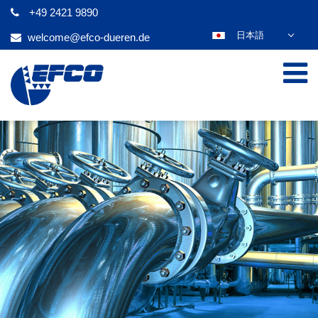
+49 2421 9890
日本語
welcome@efco-dueren.de
DEUTSCH
ENGLISH
ESPAÑOL
POLSKI
FRANÇAIS
ITALIANO
عربي
한국어
ČEŠTINA
PORTUGUÊS
РУССКИЙ
TÜRKÇE
MAGYAR