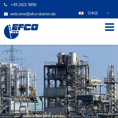
+49 2421 9890
日本語
welcome@efco-dueren.de
DEUTSCH
ENGLISH
ESPAÑOL
POLSKI
FRANÇAIS
ITALIANO
عربي
한국어
ČEŠTINA
PORTUGUÊS
РУССКИЙ
TÜRKÇE
MAGYAR