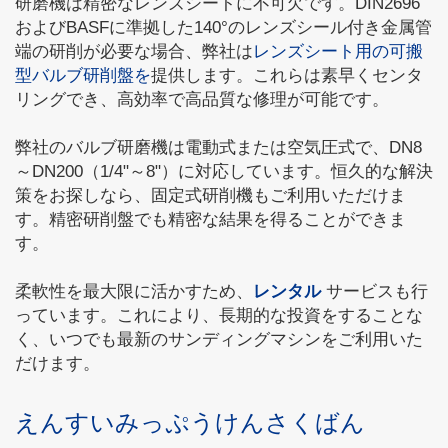
研磨機は精密なレンズシートに不可欠です。DIN2696
およびBASFに準拠した140°のレンズシール付き金属管
端の研削が必要な場合、弊社は
レンズシート用の可搬
型バルブ研削盤を
提供します。これらは素早くセンタ
リングでき、高効率で高品質な修理が可能です。
弊社のバルブ研磨機は電動式または空気圧式で、DN8
～DN200（1/4"～8"）に対応しています。恒久的な解決
策をお探しなら、固定式研削機もご利用いただけま
す。精密研削盤でも精密な結果を得ることができま
す。
柔軟性を最大限に活かすため、
レンタル
サービスも行
っています。これにより、長期的な投資をすることな
く、いつでも最新のサンディングマシンをご利用いた
だけます。
えんすいみっぷうけんさくばん