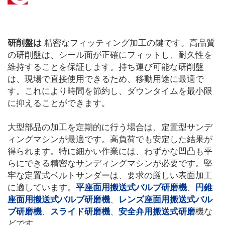
研削盤は
精密なフィッティング加工の鍵です。高品質
の研削盤は、シール面が正確にフィットし、耐久性を
維持することを保証します。持ち運び可能な研削盤
は、現場で直接使用できるため、移動用途に最適で
す。これにより時間を節約し、ダウンタイムを最小限
に抑えることができます。
大型部品の加工を定期的に行う場合は、定置型サンデ
ィングマシンが最適です。高負荷でも安定した結果が
得られます。特に細かい作業には、わずかな凹凸も平
らにできる精密なサンディングマシンが必要です。堅
牢な定置式ベルトサンダーは、要求の厳しい表面加工
に適しています。
平座面用搬送式バルブ研磨機
、
円錐
座面用搬送式バルブ研磨機
、
レンズ座面用搬送式バル
ブ研磨機
、
スライド研磨機
、
安全弁用搬送式研磨
機な
どです。