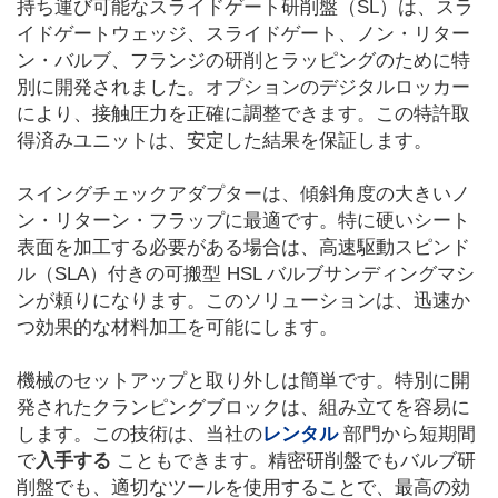
持ち運び可能なスライドゲート研削盤（SL）は、スラ
イドゲートウェッジ、スライドゲート、ノン・リター
ン・バルブ、フランジの研削とラッピングのために特
別に開発されました。オプションのデジタルロッカー
により、接触圧力を正確に調整できます。この特許取
得済みユニットは、安定した結果を保証します。
スイングチェックアダプターは、傾斜角度の大きいノ
ン・リターン・フラップに最適です。特に硬いシート
表面を加工する必要がある場合は、高速駆動スピンド
ル（SLA）付きの可搬型 HSL バルブサンディングマシ
ンが頼りになります。このソリューションは、迅速か
つ効果的な材料加工を可能にします。
機械のセットアップと取り外しは簡単です。特別に開
発されたクランピングブロックは、組み立てを容易に
します。この技術は、当社の
レンタル
部門から短期間
で
入手する
こともできます。精密研削盤でもバルブ研
削盤でも、適切なツールを使用することで、最高の効