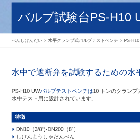
バルブ試験台PS-H10 
べんしけんだい
水平クランプ式バルブテストベンチ
PS-H
水中で遮断弁を試験するための水
PS-H10 UW
バルブテストベンチは
10 トンのクランプ
水中テスト用に設計されています。
特徴
DN10（3/8“)-DN200（8”）
しけんようしゃだんべん