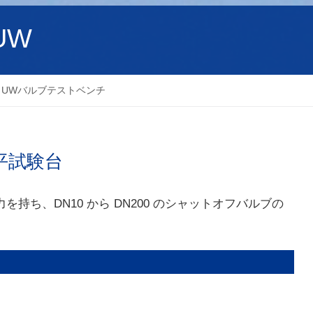
UW
10 UWバルブテストベンチ
平試験台
力を持ち、DN10 から DN200 のシャットオフバルブの