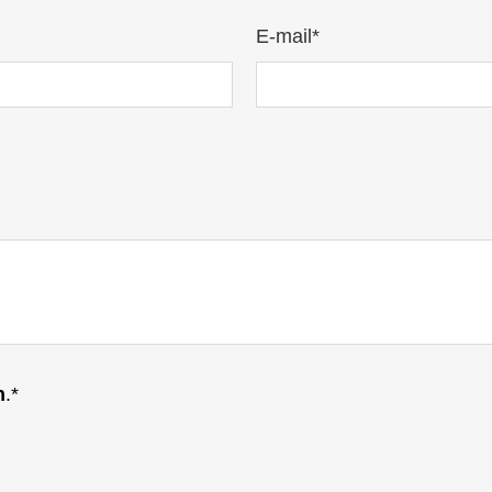
E-mail*
n
.*