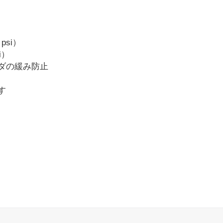
psi）
i）
ダの緩み防止
す