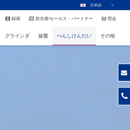
日本語
DEUTSCH
録画
担当者/セールス・パートナー
照会
ENGLISH
ESPAÑOL
グラインダ
旋盤
べんしけんだい
その他
POLSKI
FRANÇAIS
ITALIANO
عربي
한국어
ČEŠTINA
PORTUGUÊS
РУССКИЙ
TÜRKÇE
MAGYAR
NEDERLANDS