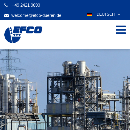
+49 2421 9890
DEUTSCH
welcome@efco-dueren.de
ENGLISH
ESPAÑOL
POLSKI
FRANÇAIS
ITALIANO
عربي
한국어
日本語
ČEŠTINA
PORTUGUÊS
РУССКИЙ
TÜRKÇE
MAGYAR